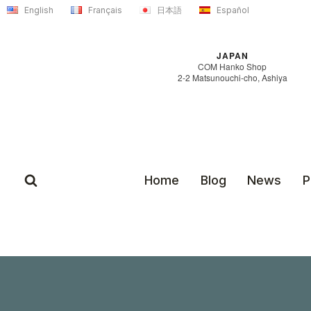
Skip
English
Français
日本語
Español
to
content
JAPAN
COM Hanko Shop
2-2 Matsunouchi-cho, Ashiya
Home
Blog
News
P