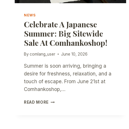
NEWS
Celebrate A Japanese
Summer: Big Sitewide
Sale At Comhankoshop!
By
comlang_user
June 10, 2026
Summer is soon arriving, bringing a
desire for freshness, relaxation, and a
touch of escape. From June 21st at
Comhankoshop,…
CELEBRATE
READ MORE
A
JAPANESE
SUMMER:
BIG