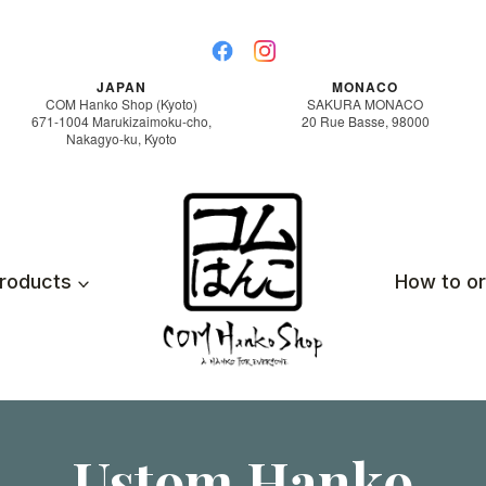
JAPAN
MONACO
COM Hanko Shop (Kyoto)
SAKURA MONACO
671-1004 Marukizaimoku-cho,
20 Rue Basse, 98000
Nakagyo-ku, Kyoto
roducts
How to o
Ustom Hanko