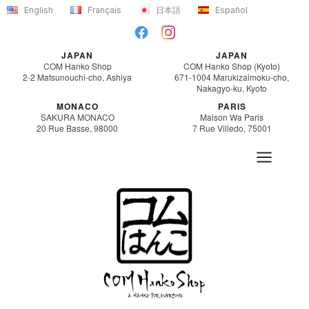
Skip
English
Français
日本語
Español
to
content
JAPAN
JAPAN
COM Hanko Shop
COM Hanko Shop (Kyoto)
2-2 Matsunouchi-cho, Ashiya
671-1004 Marukizaimoku-cho,
Nakagyo-ku, Kyoto
MONACO
PARIS
SAKURA MONACO
Maison Wa Paris
20 Rue Basse, 98000
7 Rue Villedo, 75001