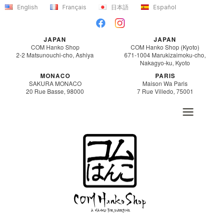
Skip
English
Français
日本語
Español
to
content
JAPAN
JAPAN
COM Hanko Shop
COM Hanko Shop (Kyoto)
2-2 Matsunouchi-cho, Ashiya
671-1004 Marukizaimoku-cho,
Nakagyo-ku, Kyoto
MONACO
PARIS
SAKURA MONACO
Maison Wa Paris
20 Rue Basse, 98000
7 Rue Villedo, 75001