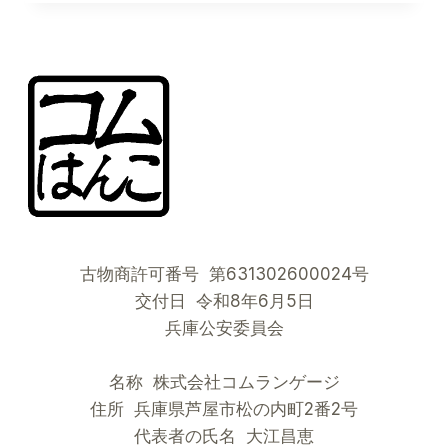
CUP:
HOW
THE
SAMURAI
BLUE
AND
THE
SPIRIT
OF
“TATSU
TORI”
ARE
CONQUERING
古物商許可番号 第631302600024号
THE
WORLD
交付日 令和8年6月5日
兵庫公安委員会
名称 株式会社コムランゲージ
住所 兵庫県芦屋市松の内町2番2号
代表者の氏名 大江昌恵