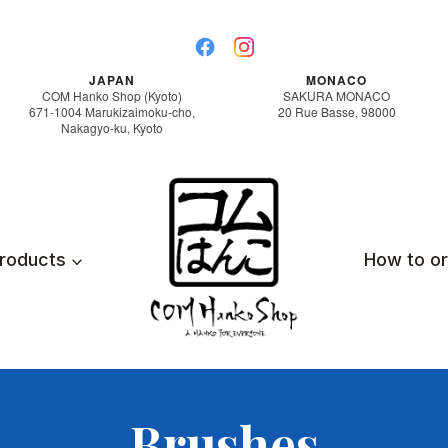
JAPAN
MONACO
COM Hanko Shop (Kyoto)
SAKURA MONACO
671-1004 Marukizaimoku-cho,
20 Rue Basse, 98000
Nakagyo-ku, Kyoto
roducts
How to o
Brushes