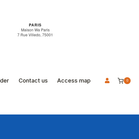
PARIS
Maison Wa Paris
7 Rue Villedo, 75001
rder
Contact us
Access map
0