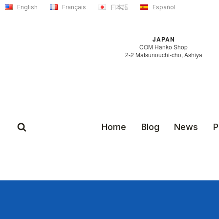
Skip
English
Français
日本語
Español
to
content
JAPAN
COM Hanko Shop
2-2 Matsunouchi-cho, Ashiya
Home
Blog
News
P