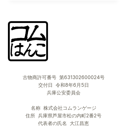
EKI
STAMPS
:
LE
GUIDE
ULTIME
DES
SOUVENIRS
JAPONAIS
AUTHENTIQUES
古物商許可番号 第631302600024号
交付日 令和8年6月5日
兵庫公安委員会
名称 株式会社コムランゲージ
住所 兵庫県芦屋市松の内町2番2号
代表者の氏名 大江昌恵