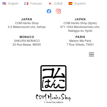
Aller
English
Français
日本語
Español
au
contenu
JAPAN
JAPAN
COM Hanko Shop
COM Hanko Shop (Kyoto)
2-2 Matsunouchi-cho, Ashiya
671-1004 Marukizaimoku-cho,
Nakagyo-ku, Kyoto
MONACO
PARIS
SAKURA MONACO
Maison Wa Paris
20 Rue Basse, 98000
7 Rue Villedo, 75001