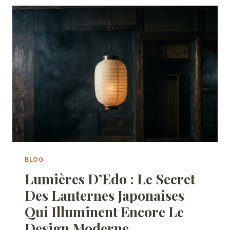
JAPONAIS
QUI
TRANSFORME
LES
FISSURES
EN
HISTOIRE
BLOG
Lumières D’Edo : Le Secret
Des Lanternes Japonaises
Qui Illuminent Encore Le
Design Moderne