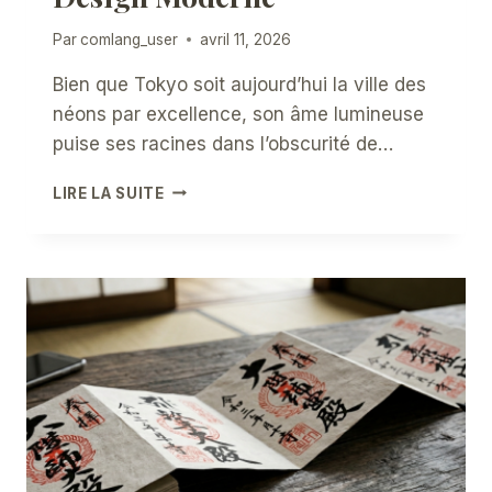
Par
comlang_user
avril 11, 2026
Bien que Tokyo soit aujourd’hui la ville des
néons par excellence, son âme lumineuse
puise ses racines dans l’obscurité de…
LUMIÈRES
LIRE LA SUITE
D’EDO
:
LE
SECRET
DES
LANTERNES
JAPONAISES
QUI
ILLUMINENT
ENCORE
LE
DESIGN
MODERNE