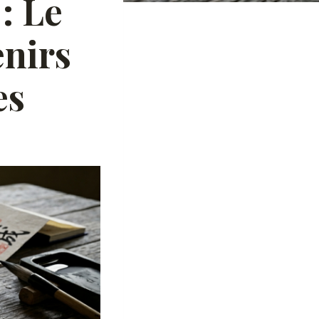
: Le
enirs
es