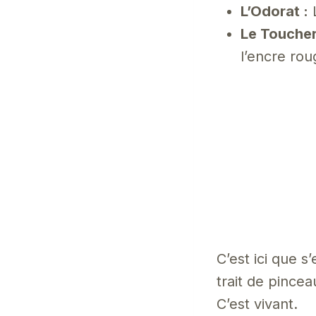
L’Odorat :
L
Le Toucher
l’encre ro
C’est ici que s
trait de pince
C’est vivant.