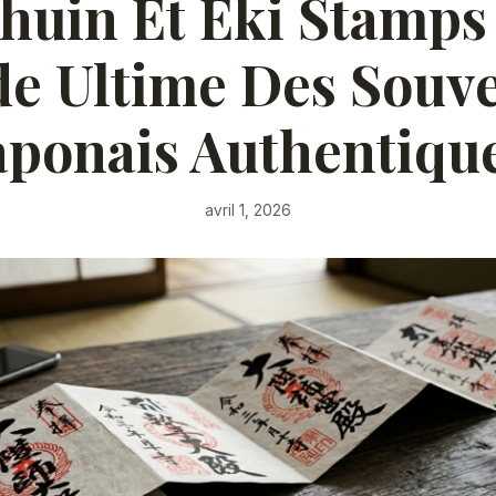
huin Et Eki Stamps 
e Ultime Des Souv
aponais Authentiqu
avril 1, 2026