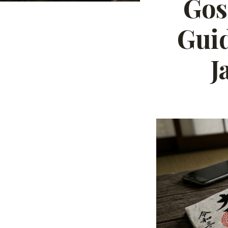
Gos
Guid
J