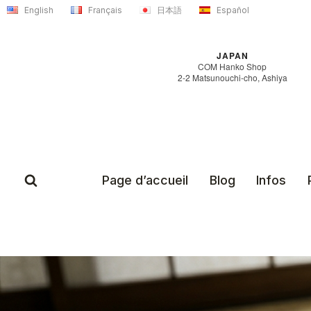
Aller
English
Français
日本語
Español
au
contenu
JAPAN
COM Hanko Shop
2-2 Matsunouchi-cho, Ashiya
Page d’accueil
Blog
Infos