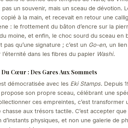
t pas un souvenir, mais un sceau de dévotion. L
a copié à la main, et recevait en retour une call
ne : le frottement du bâton d’encre sur la pierr
 du moine, et enfin, le choc sourd du sceau en b
t pas qu’une signature ; c’est un
Go-en
, un lie
l’éternité dans les fibres du papier
Washi
.
 Du Cœur : Des Gares Aux Sommets
est démocratisée avec les
Eki Stamps
. Depuis 
 propose son propre sceau, célébrant une spéci
llectionner ces empreintes, c’est transformer u
e chasse aux trésors tactile. C’est accepter que
 d’instants physiques, et non une galerie de p