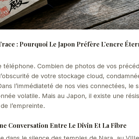
Trace : Pourquoi Le Japon Préfère L’encre Éte
e téléphone. Combien de photos de vos précé
’obscurité de votre stockage cloud, condamnée
Dans l’immédiateté de nos vies connectées, le s
née volatile. Mais au Japon, il existe une rési
t de l’empreinte.
ne Conversation Entre Le Divin Et La Fibre
dans le silence des temples de Nara, au VIIIe 