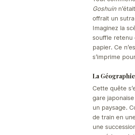
Goshuin
n’étai
offrait un sutr
Imaginez la scè
souffle retenu
papier. Ce n’es
s’imprime pour 
La Géographie
Cette quête s’
gare japonaise
un paysage. Co
de train en un
une succession