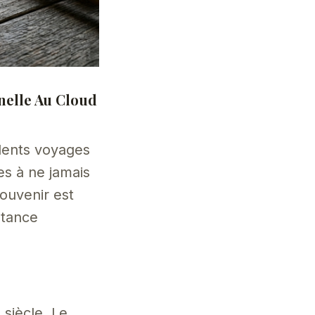
rnelle Au Cloud
dents voyages
s à ne jamais
ouvenir est
stance
siècle. Le