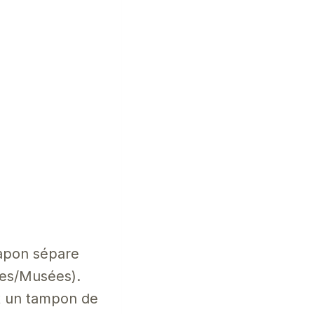
Japon sépare
res/Musées).
nt un tampon de