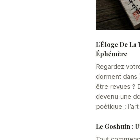
L’Éloge De La 
Éphémère
Regardez votr
dorment dans l
être revues ? 
devenu une don
poétique : l’ar
Le Goshuin : U
Tout commence 