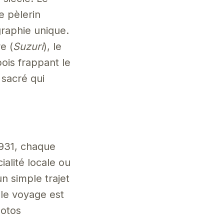
e pèlerin
igraphie unique.
e (
Suzuri
), le
ois frappant le
n sacré qui
1931, chaque
alité locale ou
n simple trajet
 le voyage est
hotos