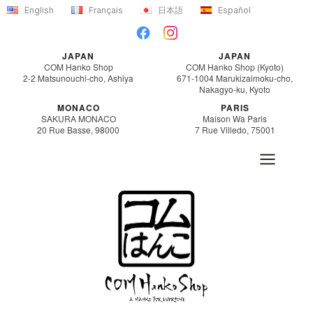
Aller
English
Français
日本語
Español
au
contenu
JAPAN
JAPAN
COM Hanko Shop
COM Hanko Shop (Kyoto)
2-2 Matsunouchi-cho, Ashiya
671-1004 Marukizaimoku-cho,
Nakagyo-ku, Kyoto
MONACO
PARIS
SAKURA MONACO
Maison Wa Paris
20 Rue Basse, 98000
7 Rue Villedo, 75001