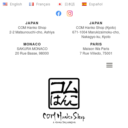
Aller
English
Français
日本語
Español
au
contenu
JAPAN
JAPAN
COM Hanko Shop
COM Hanko Shop (Kyoto)
2-2 Matsunouchi-cho, Ashiya
671-1004 Marukizaimoku-cho,
Nakagyo-ku, Kyoto
MONACO
PARIS
SAKURA MONACO
Maison Wa Paris
20 Rue Basse, 98000
7 Rue Villedo, 75001