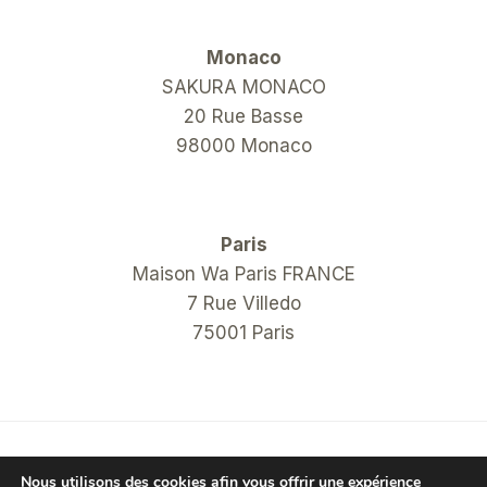
Monaco
SAKURA MONACO
20 Rue Basse
98000 Monaco
Paris
Maison Wa Paris FRANCE
7 Rue Villedo
75001 Paris
© 2026 COM Hanko Shop
Nous utilisons des cookies afin vous offrir une expérience