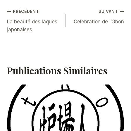
Navigation
PRÉCÉDENT
SUIVANT
La beauté des laques
Célébration de l’Obon
De
japonaises
L’article
Publications Similaires