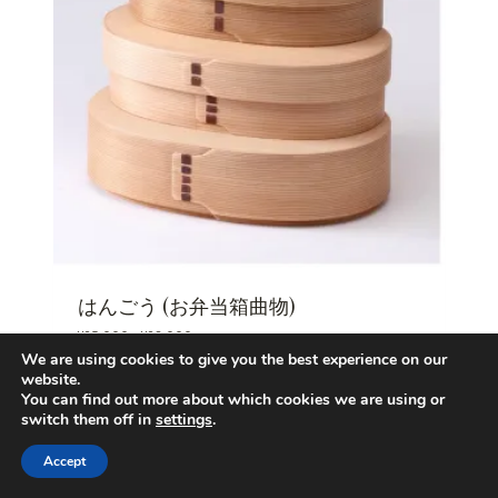
はんごう (お弁当箱曲物)
価
¥
25 000
–
¥
28 000
格
We are using cookies to give you the best experience on our
帯
website.
:
You can find out more about which cookies we are using or
¥
switch them off in
settings
.
2
5
商品ページへ
Accept
0
0