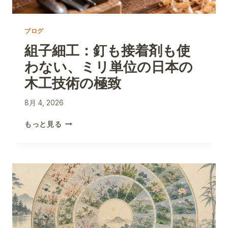
ブログ
組子細工：釘も接着剤も使
わない、ミリ単位の日本の
木工技術の極致
8月 4, 2026
組
もっと見る
子
細
工
：
釘
も
接
着
剤