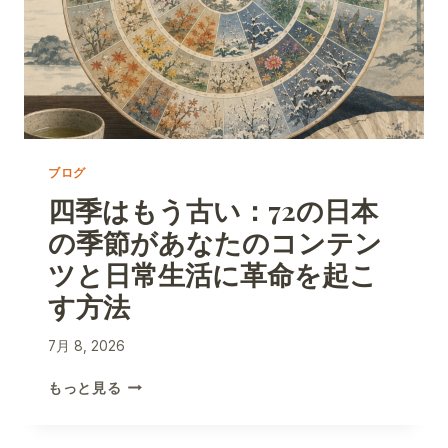
も
使
わ
な
い
、
ミ
リ
単
ブログ
位
四季はもう古い：72の日本
の
日
の季節があなたのコンテン
本
ツと日常生活に革命を起こ
の
木
す方法
工
技
7月 8, 2026
術
の
四
もっと見る
極
季
致
は
も