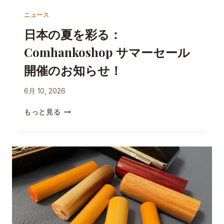
展
い
ニュース
た
日本の夏を彩る：
し
ま
Comhankoshop サマーセール
し
た
開催のお知らせ！
！
6月 10, 2026
日
もっと見る
本
の
夏
を
彩
る
：
C
O
M