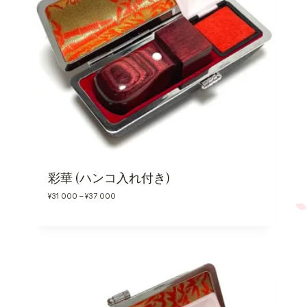
4
0
0
0
彩華 (ハンコ入れ付き)
価
¥
31 000
–
¥
37 000
格
帯
:
¥
3
1
0
0
0