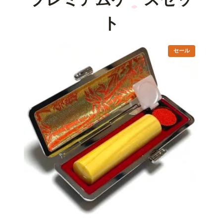
ト
販
セール
売
中
の
商
品