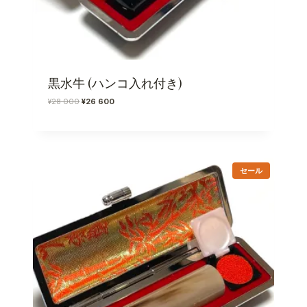
黒水牛 (ハンコ入れ付き)
元
現
¥
28 000
¥
26 600
の
在
価
の
格
価
は
格
¥
は
販
2
¥
セール
売
8
2
中
0
6
の
0
6
商
品
0
0
で
0
し
で
た
す
。
。