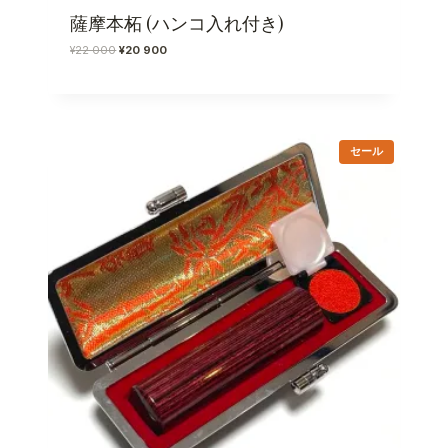
薩摩本柘 (ハンコ入れ付き)
元
現
¥
22 000
¥
20 900
の
在
価
の
格
価
は
格
¥
は
販
2
¥
セール
売
2
2
中
0
0
の
0
9
商
品
0
0
で
0
し
で
た
す
。
。