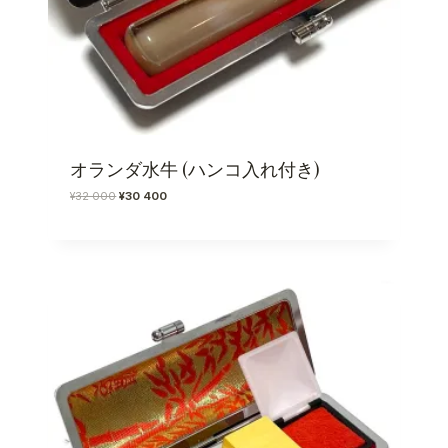
オランダ水牛 (ハンコ入れ付き)
元
現
¥
32 000
¥
30 400
の
在
価
の
格
価
は
格
¥
は
3
¥
2
3
0
0
0
4
0
0
で
0
し
で
た
す
。
。