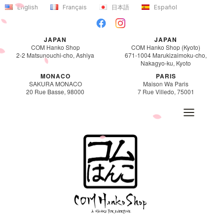
内
English
Français
日本語
Español
容
を
JAPAN
JAPAN
ス
COM Hanko Shop
COM Hanko Shop (Kyoto)
2-2 Matsunouchi-cho, Ashiya
671-1004 Marukizaimoku-cho,
キ
Nakagyo-ku, Kyoto
ッ
MONACO
PARIS
SAKURA MONACO
Maison Wa Paris
プ
20 Rue Basse, 98000
7 Rue Villedo, 75001