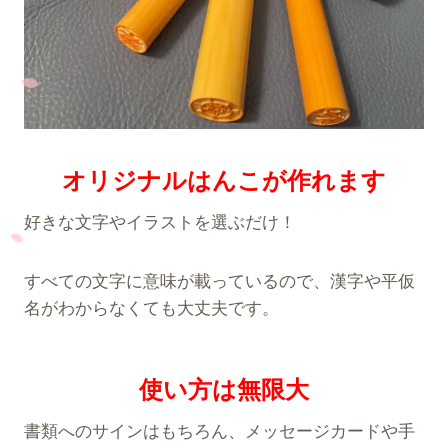
H
A
N
K
O
S
H
O
P
オリジナルはんこが作れます
サ
マ
好きな文字やイラストを選ぶだけ！
ー
セ
ー
すべての文字に意味が載っているので、漢字や平仮
ル
名がわからなくても大丈夫です。
開
催
の
使い方は無限大
お
知
ら
書類へのサインはもちろん、メッセージカードや手
せ