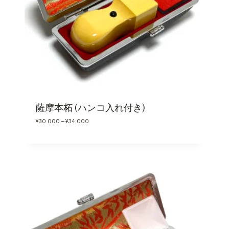
薩摩本柘 (ハンコ入れ付き)
価
¥
30 000
–
¥
34 000
格
帯
:
¥
3
0
0
0
0
–
¥
3