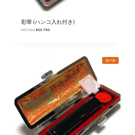
彩華 (ハンコ入れ付き)
元
現
¥
25 000
¥
23 750
の
在
価
の
格
価
は
格
¥
は
販
2
¥
セール
売
5
2
中
0
3
の
0
7
商
品
0
5
で
0
し
で
た
す
。
。