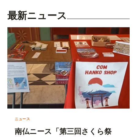
う
最新ニュース
古
い
：
7
2
の
日
本
の
季
節
が
あ
な
た
の
コ
ニュース
ン
テ
南仏ニース「第三回さくら祭
ン