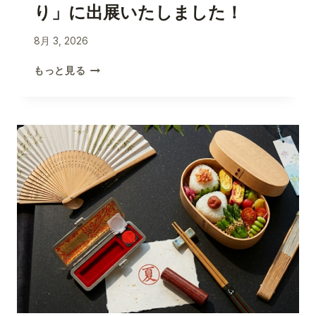
り」に出展いたしました！
ツ
と
日
8月 3, 2026
常
南
生
もっと見る
仏
活
ニ
に
ー
革
ス
命
「
を
第
起
三
こ
回
す
さ
方
く
法
ら
祭
り
」
に
出