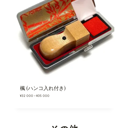
–
¥
3
7
0
0
0
楓 (ハンコ入れ付き)
価
¥
32 000
–
¥
35 000
格
帯
:
¥
3
2