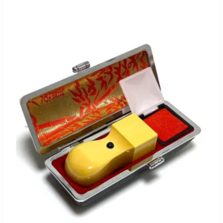
の
在
価
の
格
価
は
格
¥28
は
000
¥26
で
600
し
で
た。
す。