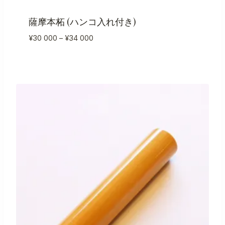
薩摩本柘 (ハンコ入れ付き)
価
¥
30 000
–
¥
34 000
格
帯:
¥30
000
–
¥34
000