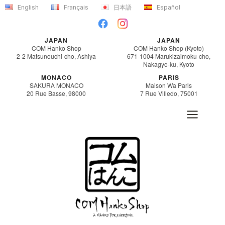
内
English
Français
日本語
Español
容
を
JAPAN
JAPAN
ス
COM Hanko Shop
COM Hanko Shop (Kyoto)
2-2 Matsunouchi-cho, Ashiya
671-1004 Marukizaimoku-cho,
キ
Nakagyo-ku, Kyoto
ッ
MONACO
PARIS
SAKURA MONACO
Maison Wa Paris
プ
20 Rue Basse, 98000
7 Rue Villedo, 75001