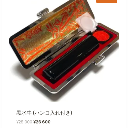
黒水牛 (ハンコ入れ付き)
元
現
¥
28 000
¥
26 600