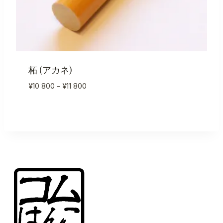
柘 (アカネ)
価
¥
10 800
–
¥
11 800
格
帯:
¥10
800
–
¥11
800