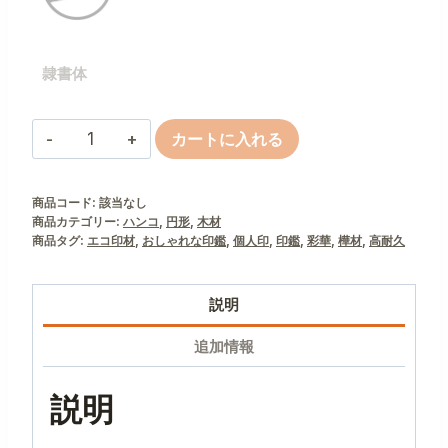
隷書体
彩
カートに入れる
華
個
商品コード:
該当なし
商品カテゴリー:
ハンコ
,
円形
,
木材
商品タグ:
エコ印材
,
おしゃれな印鑑
,
個人印
,
印鑑
,
彩華
,
樺材
,
高耐久
説明
追加情報
説明