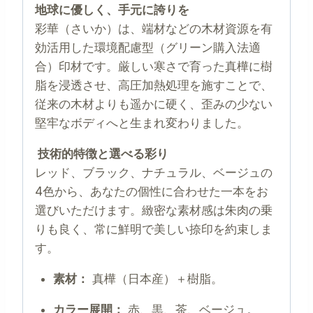
地球に優しく、手元に誇りを
彩華（さいか）は、端材などの木材資源を有
効活用した環境配慮型（グリーン購入法適
合）印材です。厳しい寒さで育った真樺に樹
脂を浸透させ、高圧加熱処理を施すことで、
従来の木材よりも遥かに硬く、歪みの少ない
堅牢なボディへと生まれ変わりました。
技術的特徴と選べる彩り
レッド、ブラック、ナチュラル、ベージュの
4色から、あなたの個性に合わせた一本をお
選びいただけます。緻密な素材感は朱肉の乗
りも良く、常に鮮明で美しい捺印を約束しま
す。
素材：
真樺（日本産）＋樹脂。
カラー展開：
赤、黒、茶、ベージュ。