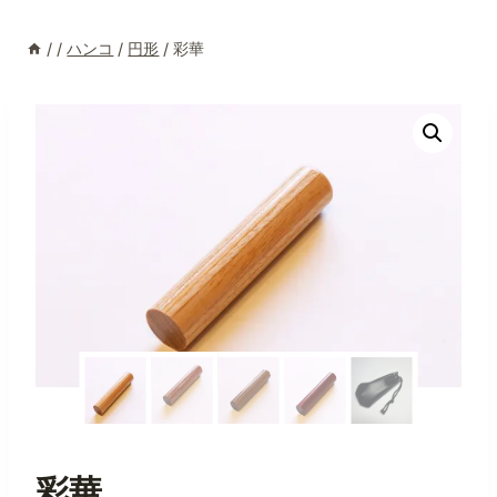
/
/
ハンコ
/
円形
/
彩華
彩華