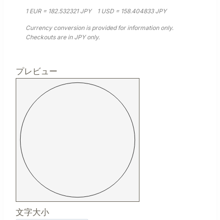
1 EUR = 182.532321 JPY
1 USD = 158.404833 JPY
Currency conversion is provided for information only.
Checkouts are in JPY only.
プレビュー
文字大小