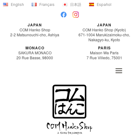
Aller
English
Français
日本語
Español
au
contenu
JAPAN
JAPAN
COM Hanko Shop
COM Hanko Shop (Kyoto)
2-2 Matsunouchi-cho, Ashiya
671-1004 Marukizaimoku-cho,
Nakagyo-ku, Kyoto
MONACO
PARIS
SAKURA MONACO
Maison Wa Paris
20 Rue Basse, 98000
7 Rue Villedo, 75001