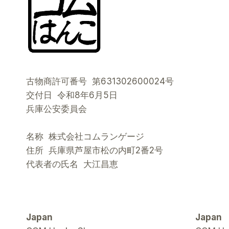
古物商許可番号 第631302600024号
交付日 令和8年6月5日
兵庫公安委員会
名称 株式会社コムランゲージ
住所 兵庫県芦屋市松の内町2番2号
代表者の氏名 大江昌恵
Japan
Japan