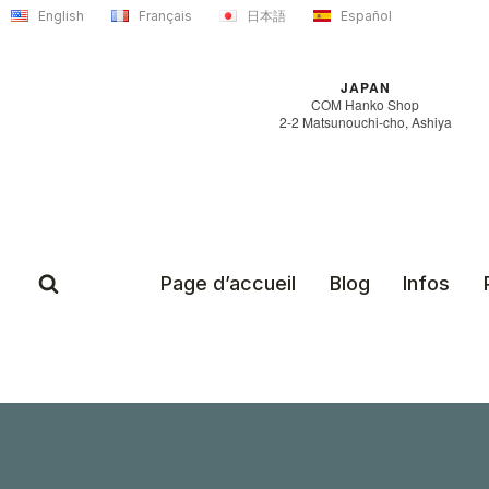
Aller
English
Français
日本語
Español
au
contenu
JAPAN
COM Hanko Shop
2-2 Matsunouchi-cho, Ashiya
Page d’accueil
Blog
Infos