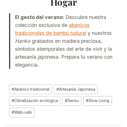
Hogar
El gesto del verano:
Descubre nuestra
colección exclusiva de
abanicos
tradicionales de bambú natural
y nuestros
Hanko
grabados en madera preciosa,
símbolos atemporales del arte de vivir y la
artesanía japonesa. Prepara tu verano con
elegancia.
Etiquetas
#
Abanico tradicional
#
Artesanía Japonesa
de
#
Climatización ecológica
#
Sensu
#
Slow Living
la
entrada:
#
Wabi-sabi