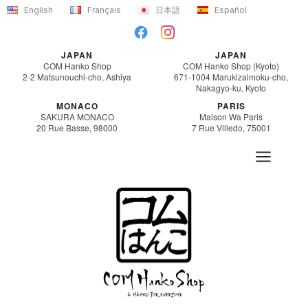
Saltar
English
Français
日本語
Español
al
contenido
JAPAN
JAPAN
COM Hanko Shop
COM Hanko Shop (Kyoto)
2-2 Matsunouchi-cho, Ashiya
671-1004 Marukizaimoku-cho,
Nakagyo-ku, Kyoto
MONACO
PARIS
SAKURA MONACO
Maison Wa Paris
20 Rue Basse, 98000
7 Rue Villedo, 75001