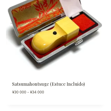
Satsumahontsuge (estuce Incluido)
Rango
¥
30 000
-
¥
34 000
de
precios:
desde