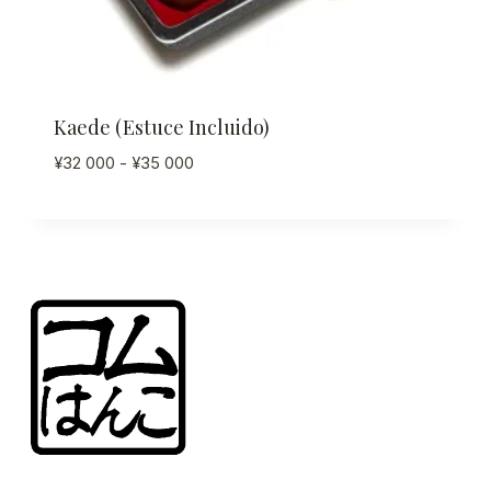
Kaede (estuce Incluido)
Rango
¥
32 000
-
¥
35 000
de
precios:
desde
¥32
000
hasta
¥35
000