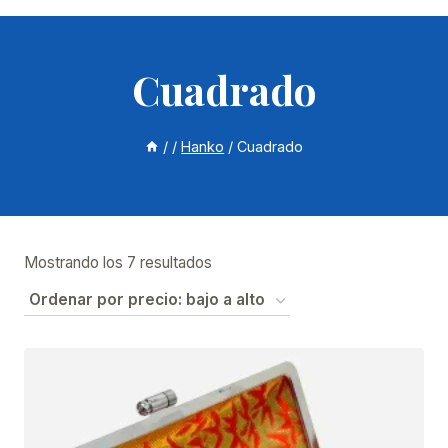
Cuadrado
/
/
Hanko
/
Cuadrado
Ordenado
Mostrando los 7 resultados
por
precio:
bajo
a
alto