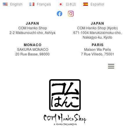
Saltar
English
Français
日本語
Español
al
contenido
JAPAN
JAPAN
COM Hanko Shop
COM Hanko Shop (Kyoto)
2-2 Matsunouchi-cho, Ashiya
671-1004 Marukizaimoku-cho,
Nakagyo-ku, Kyoto
MONACO
PARIS
SAKURA MONACO
Maison Wa Paris
20 Rue Basse, 98000
7 Rue Villedo, 75001