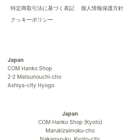
に
特定商取引法に基づく表記
個人情報保護方針
世
界
クッキーポリシー
を
魅
了
し
て
い
Japan
る
か
COM Hanko Shop
2-2 Matsunouchi-cho
Ashiya-city Hyogo
Japan
COM Hanko Shop (Kyoto)
Marukizaimoku-cho
Nakagyo-ku, Kyoto-city