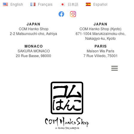
内
English
Français
日本語
Español
容
を
JAPAN
JAPAN
ス
COM Hanko Shop
COM Hanko Shop (Kyoto)
2-2 Matsunouchi-cho, Ashiya
671-1004 Marukizaimoku-cho,
キ
Nakagyo-ku, Kyoto
ッ
MONACO
PARIS
SAKURA MONACO
Maison Wa Paris
プ
20 Rue Basse, 98000
7 Rue Villedo, 75001