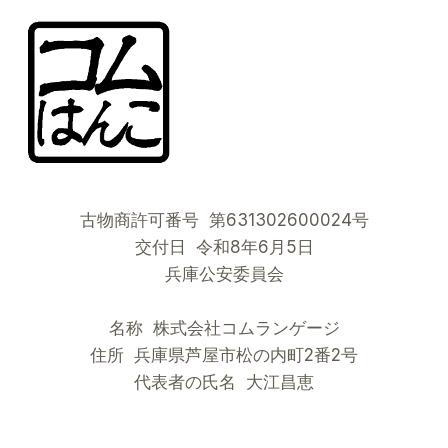
ド
カ
ッ
プ：
サ
ム
ラ
イ
ブ
ル
古物商許可番号 第631302600024号
ー
と
交付日 令和8年6月5日
「立
兵庫公安委員会
つ
鳥」
名称 株式会社コムランゲージ
の
精
住所 兵庫県芦屋市松の内町2番2号
神
代表者の氏名 大江昌恵
が
い
か