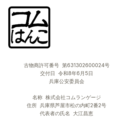
ド
カ
ッ
プ：
サ
ム
ラ
イ
ブ
ル
古物商許可番号 第631302600024号
ー
と
交付日 令和8年6月5日
「立
兵庫公安委員会
つ
鳥」
名称 株式会社コムランゲージ
の
精
住所 兵庫県芦屋市松の内町2番2号
神
代表者の氏名 大江昌恵
が
い
か