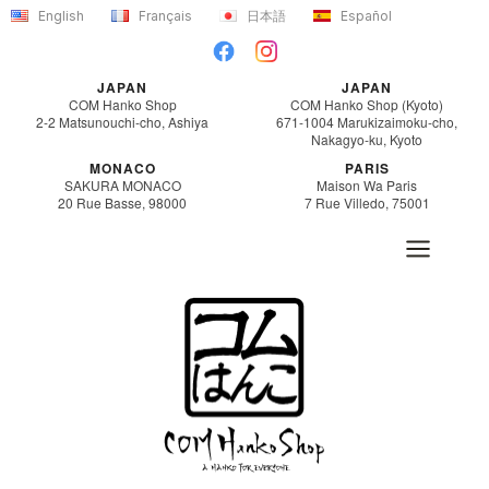
内
English
Français
日本語
Español
容
を
JAPAN
JAPAN
ス
COM Hanko Shop
COM Hanko Shop (Kyoto)
2-2 Matsunouchi-cho, Ashiya
671-1004 Marukizaimoku-cho,
キ
Nakagyo-ku, Kyoto
ッ
MONACO
PARIS
SAKURA MONACO
Maison Wa Paris
プ
20 Rue Basse, 98000
7 Rue Villedo, 75001