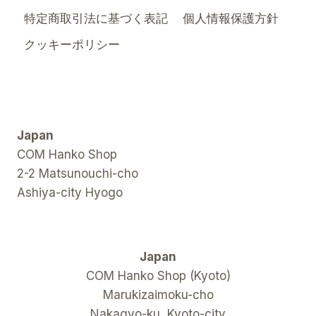
に
特定商取引法に基づく表記
個人情報保護方針
世
界
クッキーポリシー
を
魅
了
し
て
い
Japan
る
か
COM Hanko Shop
2-2 Matsunouchi-cho
Ashiya-city Hyogo
Japan
COM Hanko Shop (Kyoto)
Marukizaimoku-cho
Nakagyo-ku, Kyoto-city