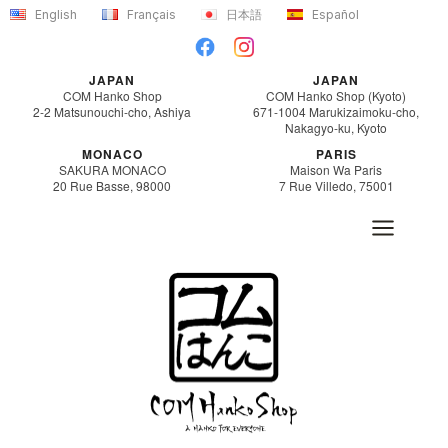
内
English
Français
日本語
Español
容
を
JAPAN
JAPAN
ス
COM Hanko Shop
COM Hanko Shop (Kyoto)
2-2 Matsunouchi-cho, Ashiya
671-1004 Marukizaimoku-cho,
キ
Nakagyo-ku, Kyoto
ッ
MONACO
PARIS
SAKURA MONACO
Maison Wa Paris
プ
20 Rue Basse, 98000
7 Rue Villedo, 75001