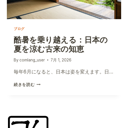
ブログ
酷暑を乗り越える：日本の
夏を涼む古来の知恵
By
comlang_user
7月 1, 2026
毎年6月になると、日本は姿を変えます。日…
酷
続きを読む
暑
を
乗
り
越
え
る：