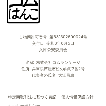
日
本
の
夏
を
涼
む
古物商許可番号 第631302600024号
古
来
交付日 令和8年6月5日
の
兵庫公安委員会
知
恵
名称 株式会社コムランゲージ
住所 兵庫県芦屋市松の内町2番2号
代表者の氏名 大江昌恵
特定商取引法に基づく表記
個人情報保護方針
クッキーポリシー