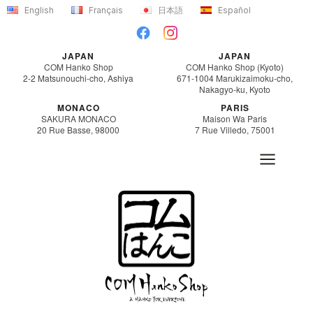
内
English
Français
日本語
Español
容
を
JAPAN
JAPAN
ス
COM Hanko Shop
COM Hanko Shop (Kyoto)
2-2 Matsunouchi-cho, Ashiya
671-1004 Marukizaimoku-cho,
キ
Nakagyo-ku, Kyoto
ッ
MONACO
PARIS
SAKURA MONACO
Maison Wa Paris
プ
20 Rue Basse, 98000
7 Rue Villedo, 75001