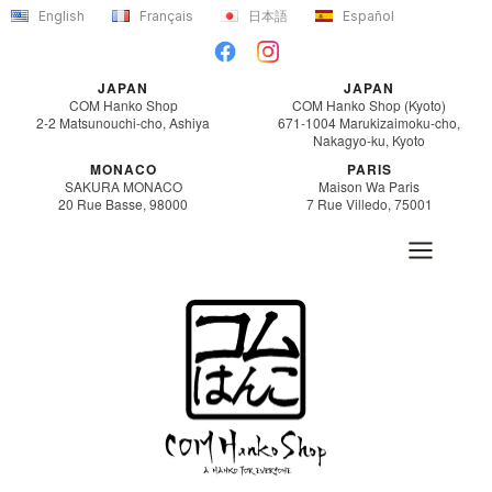
Aller
English
Français
日本語
Español
au
contenu
JAPAN
JAPAN
COM Hanko Shop
COM Hanko Shop (Kyoto)
2-2 Matsunouchi-cho, Ashiya
671-1004 Marukizaimoku-cho,
Nakagyo-ku, Kyoto
MONACO
PARIS
SAKURA MONACO
Maison Wa Paris
20 Rue Basse, 98000
7 Rue Villedo, 75001