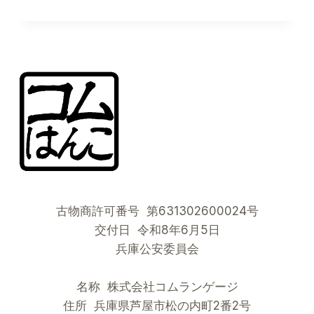
PACKAGING
:
COMMENT
L’ART
JAPONAIS
DU
TISSU
RÉINVENTE
LE
LUXE
ZÉRO
DÉCHET
古物商許可番号 第631302600024号
交付日 令和8年6月5日
兵庫公安委員会
名称 株式会社コムランゲージ
住所 兵庫県芦屋市松の内町2番2号