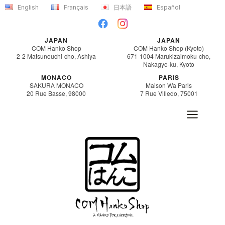
Aller
English
Français
日本語
Español
au
contenu
JAPAN
JAPAN
COM Hanko Shop
COM Hanko Shop (Kyoto)
2-2 Matsunouchi-cho, Ashiya
671-1004 Marukizaimoku-cho,
Nakagyo-ku, Kyoto
MONACO
PARIS
SAKURA MONACO
Maison Wa Paris
20 Rue Basse, 98000
7 Rue Villedo, 75001