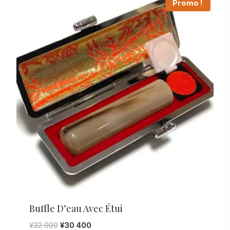
Promo !
Buffle D’eau Avec Étui
Le
Le
¥
32 000
¥
30 400