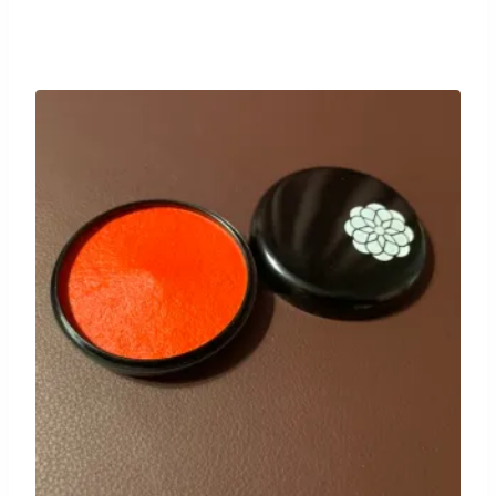
prix
prix
initial
actuel
était :
est :
¥32
¥30
000.
400.