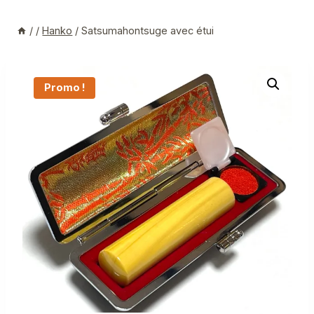
/
/
Hanko
/
Satsumahontsuge avec étui
Promo !