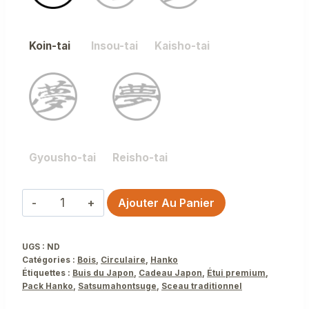
Koin-tai
Insou-tai
Kaisho-tai
Gyousho-tai
Reisho-tai
quantité
Ajouter Au Panier
de
Satsumahontsuge
UGS :
ND
avec
Catégories :
Bois
,
Circulaire
,
Hanko
étui
Étiquettes :
Buis du Japon
,
Cadeau Japon
,
Étui premium
,
Pack Hanko
,
Satsumahontsuge
,
Sceau traditionnel