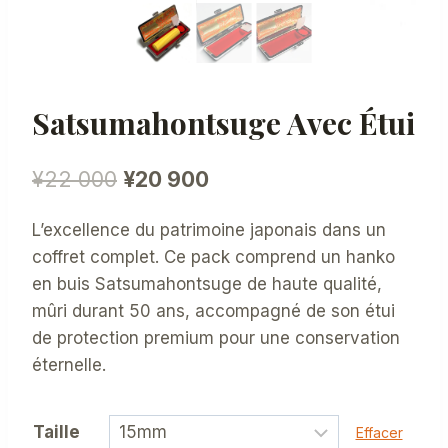
Satsumahontsuge Avec Étui
Le
Le
¥
22 000
¥
20 900
prix
prix
L’excellence du patrimoine japonais dans un
initial
actuel
coffret complet. Ce pack comprend un hanko
était :
est :
en buis Satsumahontsuge de haute qualité,
¥22
¥20
mûri durant 50 ans, accompagné de son étui
de protection premium pour une conservation
000.
900.
éternelle.
Taille
Effacer