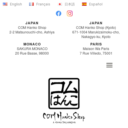
Aller
English
Français
日本語
Español
au
contenu
JAPAN
JAPAN
COM Hanko Shop
COM Hanko Shop (Kyoto)
2-2 Matsunouchi-cho, Ashiya
671-1004 Marukizaimoku-cho,
Nakagyo-ku, Kyoto
MONACO
PARIS
SAKURA MONACO
Maison Wa Paris
20 Rue Basse, 98000
7 Rue Villedo, 75001