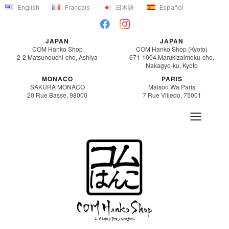
Aller
English
Français
日本語
Español
au
contenu
JAPAN
JAPAN
COM Hanko Shop
COM Hanko Shop (Kyoto)
2-2 Matsunouchi-cho, Ashiya
671-1004 Marukizaimoku-cho,
Nakagyo-ku, Kyoto
MONACO
PARIS
SAKURA MONACO
Maison Wa Paris
20 Rue Basse, 98000
7 Rue Villedo, 75001