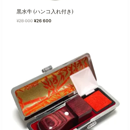
黒水牛 (ハンコ入れ付き)
元
現
¥
28 000
¥
26 600
の
在
価
の
格
価
は
格
¥28
は
000
¥26
で
600
し
で
た。
す。