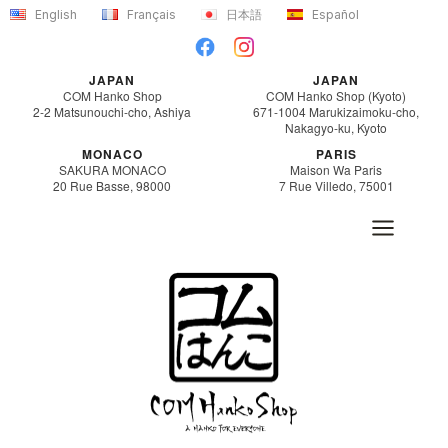
内
English
Français
日本語
Español
容
を
JAPAN
JAPAN
ス
COM Hanko Shop
COM Hanko Shop (Kyoto)
2-2 Matsunouchi-cho, Ashiya
671-1004 Marukizaimoku-cho,
キ
Nakagyo-ku, Kyoto
ッ
MONACO
PARIS
SAKURA MONACO
Maison Wa Paris
プ
20 Rue Basse, 98000
7 Rue Villedo, 75001