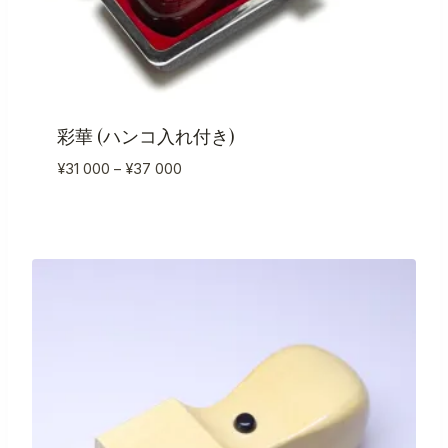
彩華 (ハンコ入れ付き)
価
¥
31 000
–
¥
37 000
格
帯:
¥31
000
–
¥37
000